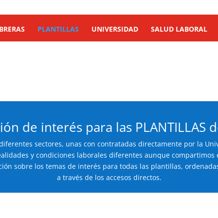
BRERAS
PLANTILLAS
UNIVERSIDAD
SALUD LABORAL
ión de interés para las PLANTILLAS 
diferentes sectores, unas con contratadas directamente por la Univ
lidades y condiciones laborales diferentes aunque compartimos e
ción sobre los temas de interés para todas las plantillas, ordenada
a través de los accesos directos.