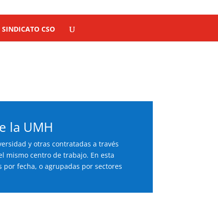
SINDICATO CSO
de la UMH
ersidad y otras contratadas a través
l mismo centro de trabajo. En esta
s por fecha, o agrupadas por sectores