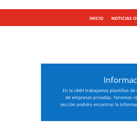
cso@umh.es
INICIO
NOTICIAS O
Informac
En la UMH trabajamos plantillas de 
de empresas privadas. Tenemos rea
sección podréis encontrar la informa