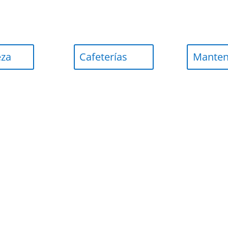
eza
Cafeterías
Manten